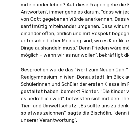
miteinander leben? Auf diese Fragen gebe die Bi
Antworten”, immer gehe es darum, “dass wir je
von Gott gegebenen Würde anerkennen. Dass wi
sanftmütig miteinander umgehen. Dass wir uns
einander offen, ehrlich und mit Respekt begegn
unterschiedlicher Meinung sind, wo es Konflikt
Dinge aushandeln muss.” Denn Frieden wäre mög
möglich – wenn wir es nur wollen”, bekräftigt di
Gesprochen wurde das “Wort zum Neuen Jahr”
Realgymnasium in Wien-Donaustadt. Im Blick auf
Schülerinnen und Schüler der ersten Klasse im 
gestaltet haben, bemerkt Richter: “Die Kinder
es bedrohlich wird”, befassten sich mit den Th
Tier- und Umweltschutz. „Es sollte uns zu den
so etwas zeichnen“, sagte die Bischöfin, “denn
unserer Verantwortung”.