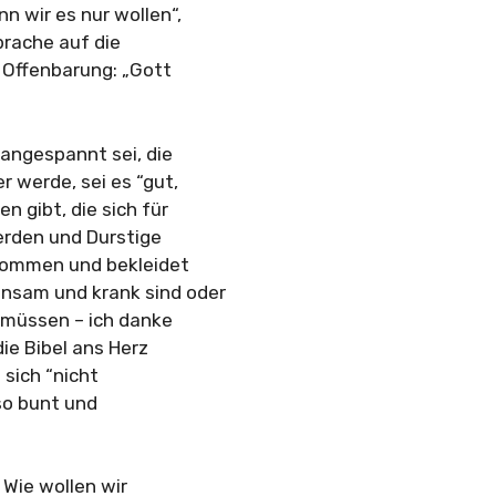
n wir es nur wollen“,
prache auf die
 Offenbarung: „Gott
angespannt sei, die
r werde, sei es “gut,
n gibt, die sich für
erden und Durstige
nommen und bekleidet
insam und krank sind oder
n müssen – ich danke
die Bibel ans Herz
 sich “nicht
so bunt und
 Wie wollen wir