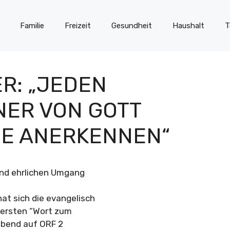
Familie
Freizeit
Gesundheit
Haushalt
T
R: „JEDEN
NER VON GOTT
E ANERKENNEN“
 und ehrlichen Umgang
at sich die evangelisch
m ersten “Wort zum
abend auf ORF 2