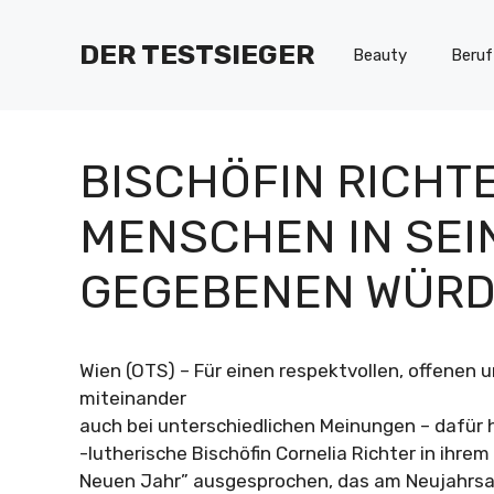
Zum
Inhalt
DER TESTSIEGER
Beauty
Beruf
springen
BISCHÖFIN RICHTE
MENSCHEN IN SEI
GEGEBENEN WÜRD
Wien (OTS) – Für einen respektvollen, offenen
miteinander
auch bei unterschiedlichen Meinungen – dafür h
-lutherische Bischöfin Cornelia Richter in ihre
Neuen Jahr” ausgesprochen, das am Neujahrs